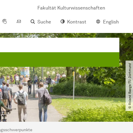
Fakultät Kulturwissenschaften
Suche
Kontrast
English
© Roland Baege​/​TU Dortmund
ungsschwerpunkte