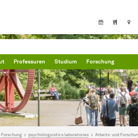
ut
Professuren
Studium
Forschung
ind hier:
artseite
Forschung
psycholinguistics laboratories
Arbeits- und Forsch