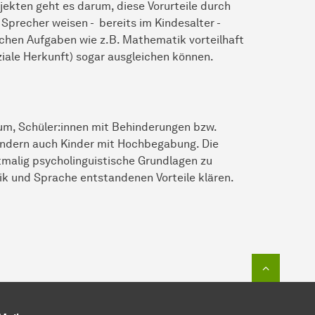
jekten geht es darum, diese Vorurteile durch
 Sprecher weisen - bereits im Kindesalter -
hlichen Aufgaben wie z.B. Mathematik vorteilhaft
ziale Herkunft) sogar ausgleichen können.
arum, Schüler:innen mit Behinderungen bzw.
ondern auch Kinder mit Hochbegabung. Die
tmalig psycholinguistische Grundlagen zu
k und Sprache entstandenen Vorteile klären.
Zum Seit