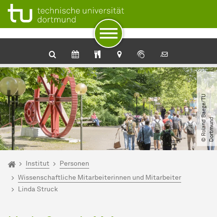
Zum Navigationspfad
Unterseiten von „Institut“
Zur Navigation
Zum Schnellzugriff
Zum Fuß der Seite mit weiteren Services
Zum Inhalt
Zur Startseite
©
R
o
l
a
n
d
B
a
e
g
e​
/​
T
U
D
o
r
t
m
u
n
d
Sie sind hier:
Startseite
Institut
Personen
Wissenschaftliche Mitarbeiterinnen und Mitarbeiter
Linda Struck