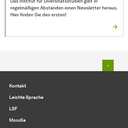
Das Institut für Diversitätsstudien gibt in
regelmäßigen Abständen einen Newsletter heraus.
Hier finden Sie den ersten!
Zum Seit
Kontakt
Leichte Sprache
LSF
Moodle