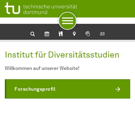
Zur Navigation
Zum Schnellzugriff
Zum Fuß der Seite mit weiteren Services
Zum Inhalt
Zur Startseite
Institut für Diversitätsstudien
Willkommen auf unserer Website!
Forschungsprofil