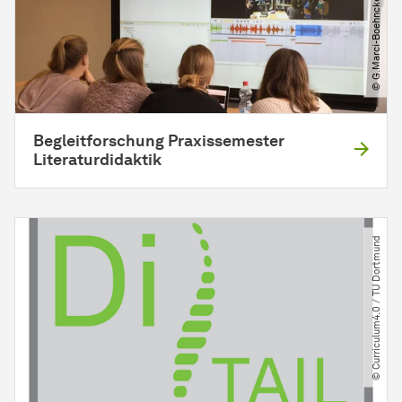
© G.Marci-Boehncke​/​TU Dortm.
Begleitforschung Praxissemester
Literaturdidaktik
© Curriculum4.0 ​/​ TU Dortmund