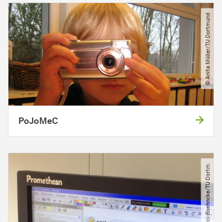
© Anita Müller​/​TU Dortmund
PoJoMeC
© G.Marci-Boehncke​/​TU Dortm.