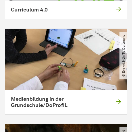
Curriculum 4.0
© Eva v.d.Höh​/​TU Dortmund
Medienbildung in der
Grundschule/DoProfiL