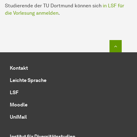
Studierende der TU Dortmund können sich
in LSF für
die Vorlesung anmelden
.
Zum Seit
Kontakt
Leichte Sprache
LSF
Moodle
UniMail
Institut für Diversitätsstudien