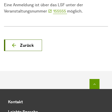
Eine Anmeldung ist über das LSF unter der
Veranstaltungsnummer
155555
möglich.
Zurück
Zum Seit
Kontakt
Leichte Sprache