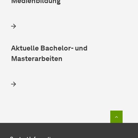
Medienbildung
Aktuelle Bachelor- und
Masterarbeiten
To top o